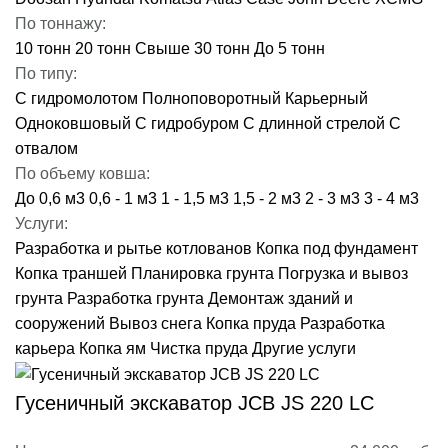
По тоннажу:
10 тонн
20 тонн
Свыше 30 тонн
До 5 тонн
По типу:
С гидромолотом
Полноповоротный
Карьерный
Одноковшовый
С гидробуром
С длинной стрелой
С
отвалом
По объему ковша:
До 0,6 м3
0,6 - 1 м3
1 - 1,5 м3
1,5 - 2 м3
2 - 3 м3
3 - 4 м3
Услуги:
Разработка и рытье котлованов
Копка под фундамент
Копка траншей
Планировка грунта
Погрузка и вывоз
грунта
Разработка грунта
Демонтаж зданий и
сооружений
Вывоз снега
Копка пруда
Разработка
карьера
Копка ям
Чистка пруда
Другие услуги
Гусеничный экскаватор JCB JS 220 LC