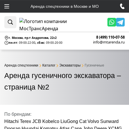
Аренда спецтехники в Москве и МО
8 (499) 110-07-58
г. Москва, пр-т Андропова, 22c2
info@mtarenda.ru
пн-пт:
09:00-22:00
, сб-вс:
09:00-20:00
Аренда спецтехники
Каталог
Экскаваторы
Гусеничные
Аренда гусеничного экскаватора –
страница №2
По брендам:
Hitachi
Terex
JCB
Kobelco
LiuGong
Cat
Volvo
Sunward
Doosan
Hyundai
Komatsu
Atlas
Case
John Deere
XCMG