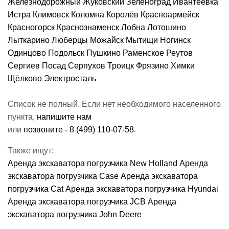
Железнодорожный
Жуковский
Зеленоград
Ивантеевка
Истра
Климовск
Коломна
Королёв
Красноармейск
Красногорск
Краснознаменск
Лобна
Лотошино
Лыткарино
Люберцы
Можайск
Мытищи
Ногинск
Одинцово
Подольск
Пушкино
Раменское
Реутов
Сергиев Посад
Серпухов
Троицк
Фрязино
Химки
Щёлково
Электросталь
Список не полный. Если нет необходимого населенного
пункта,
напишите нам
или
позвоните - 8 (499) 110-07-58
.
Также ищут:
Аренда экскаватора погрузчика New Holland
Аренда
экскаватора погрузчика Case
Аренда экскаватора
погрузчика Cat
Аренда экскаватора погрузчика Hyundai
Аренда экскаватора погрузчика JCB
Аренда
экскаватора погрузчика John Deere