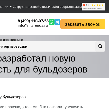
пании
Сотрудничество
Реквизиты
Договор
Контакты
8 (499) 110-07-58
заказать звонок
info@mtarenda.ru
по спецтехнике
лятор перевозки
 ходовую часть для бульдозеров
азработал новую
сть для бульдозеров
ку
бульдозеров
.
и производителями. Это позволит увеличить