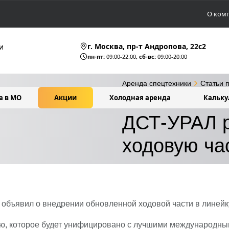
О ком
г. Москва, пр-т Андропова, 22c2
и
пн-пт:
09:00-22:00
, сб-вс:
09:00-20:00
Аренда спецтехники
Статьи 
а в МО
Акции
Холодная аренда
Кальку
ДСТ-УРАЛ разработал новую
ДСТ-УРАЛ р
ходовую ча
объявил о внедрении обновленной ходовой части в линей
ю, которое будет унифицировано с лучшими международным