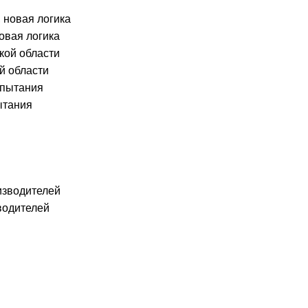
овая логика
й области
ытания
водителей