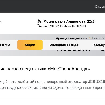
О ком
г. Москва, пр-т Андропова, 22c2
и
пн-пт:
09:00-22:00
, сб-вс:
09:00-20:00
Аренда спецтехники
Новости
а в МО
Акции
Холодная аренда
Новости – 
Кальку
ние парка спецтехники «МосТрансАренда»
ицей - это колёсный полноповоротный экскаватор JCB JS1
ря труду которых, мы смогли сделать ещё один шаг к процв