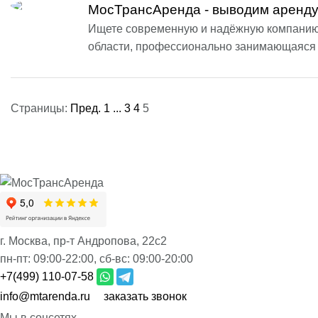
МосТрансАренда - выводим аренду
Ищете современную и надёжную компанию п
области, профессионально занимающаяся п
Страницы:
Пред.
1
...
3
4
5
г. Москва, пр-т Андропова, 22с2
пн-пт:
09:00-22:00,
сб-вс:
09:00-20:00
+7(499) 110-07-58
info@mtarenda.ru
заказать звонок
Мы в соцсетях