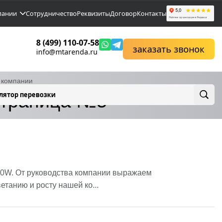
пании
Сотрудничество
Реквизиты
Договор
Контакты
8 (499) 110-07-58
заказать звонок
info@mtarenda.ru
 компании
страница №5
лятор перевозки
60W. От руководства компании выражаем
етанию и росту нашей ко...