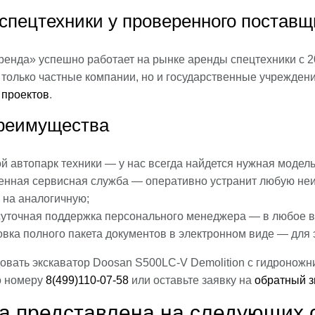
спецтехники у проверенного поставщ
енда» успешно работает на рынке аренды спецтехники с 2
 только частные компании, но и государственные учрежден
проектов
.
реимущества
 автопарк техники — у нас всегда найдется нужная модель
енная сервисная служба — оперативно устранит любую неи
 на аналогичную;
суточная поддержка персонального менеджера — в любое в
овка полного пакета документов в электронном виде — для
овать экскаватор Doosan S500LC-V Demolition с гидронож
о номеру
8(499)110-07-58
или оставьте заявку на
обратный з
а представлена на следующих 