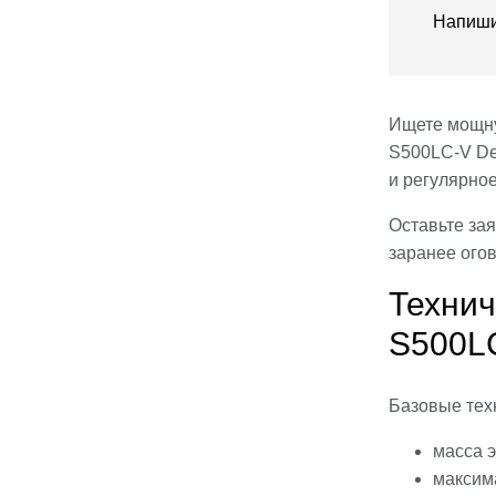
Напиши
Ищете мощну
S500LC-V De
и регулярное
Оставьте зая
заранее ого
Технич
S500LC
Базовые тех
масса э
максим