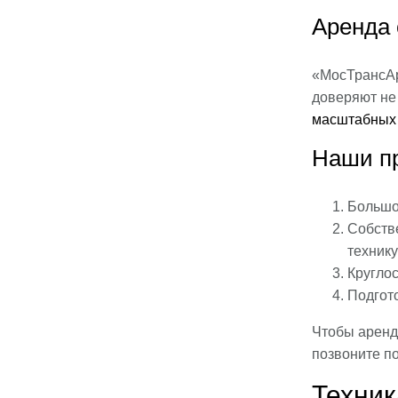
Аренда 
«МосТрансАр
доверяют не
масштабных 
Наши п
Большой
Собств
технику
Кругло
Подгот
Чтобы аренд
позвоните п
Техник