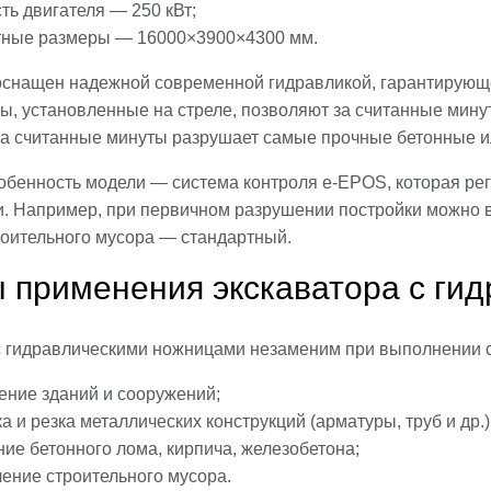
ь двигателя — 250 кВт;
тные размеры — 16000×3900×4300 мм.
оснащен надежной современной гидравликой, гарантирую
ы, установленные на стреле, позволяют за считанные мин
за считанные минуты разрушает самые прочные бетонные ил
обенность модели — система контроля e-EPOS, которая рег
и. Например, при первичном разрушении постройки можно 
роительного мусора — стандартный.
 применения экскаватора с ги
с гидравлическими ножницами незаменим при выполнении 
ение зданий и сооружений;
а и резка металлических конструкций (арматуры, труб и др.)
ие бетонного лома, кирпича, железобетона;
ение строительного мусора.