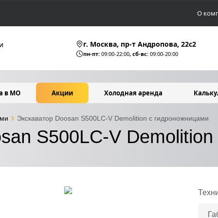
О ком
г. Москва, пр-т Андропова, 22c2
и
пн-пт:
09:00-22:00
, сб-вс:
09:00-20:00
а в МО
Акции
Холодная аренда
Кальку
ами
Экскаватор Doosan S500LC-V Demolition с гидроножницами
san S500LC-V Demolition
Техн
Га