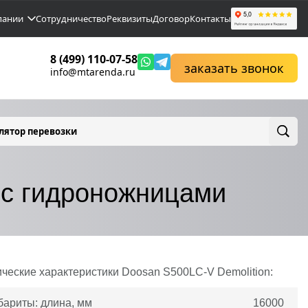
пании
Сотрудничество
Реквизиты
Договор
Контакты
8 (499) 110-07-58
заказать звонок
info@mtarenda.ru
лятор перевозки
 с гидроножницами
ические характеристики
Doosan
S500LC-V Demolition:
бариты: длина, мм
16000