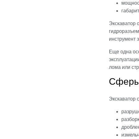
мощност
габари
Экскаватор 
гидроразъем
инструмент 
Еще одна ос
эксплуатаци
лома или ст
Сферы
Экскаватор 
разруш
разборк
дроблен
измельч