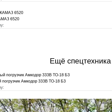
АМАЗ 6520
у:
Ещё спецтехника 
 погрузчик Амкодор 333В ТО-18 Б3
у: