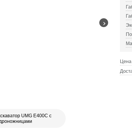
Га
Га
Эк
По
Ма
Цена 
Доста
скаватор UMG E400C с
идроножницами