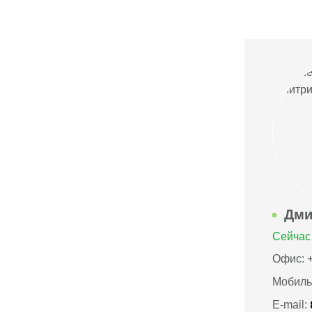
Дми
Сейчас 
Офис: +
Мобиль
E-mail: