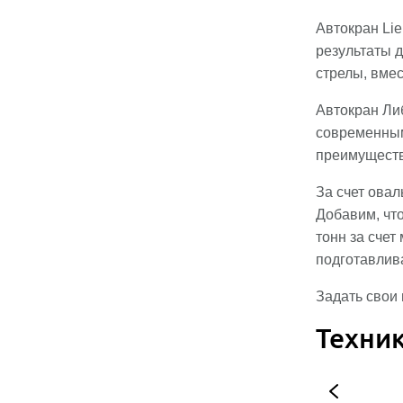
Автокран Li
результаты д
стрелы, вмес
Автокран Ли
современным
преимуществ
За счет овал
Добавим, что
тонн за сче
подготавлива
Задать свои 
Техни