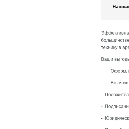
Напиши
Эффективная
большинстве
технику в ар
Ваши выгоды
· Оформлени
· Возможна 
- Положител
- Подписани
- Юридическо