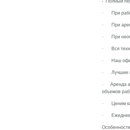
- Полный пе
· При работ
· При аренд
· При необх
· Вся техни
· Наш офис 
· Лучшие це
· Аренда ав
объемов раб
· Ценим ка
· Ежедневна
Особенности