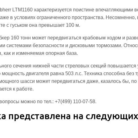
ebherr LTM1160 характеризуется поистине впечатляющими в
аже в условиях ограниченного пространства. Несомненно, 
те с гуськом она превышает 100 м.
бхер 160 тонн может передвигаться крабовым ходом и разв
и системами безопасности и дисковыми тормозами. Относи
, как и изменяемая опорная база.
ьного сечения нижней части стреловых секций повышается у
 мощность двигателя равна 503 л.с. Техника способна без тр
т мощного шасси может передвигаться даже, казалось бы, 
ется к работе.
вопросы можно по тел.: +7(499) 110-07-58.
ка представлена на следующих