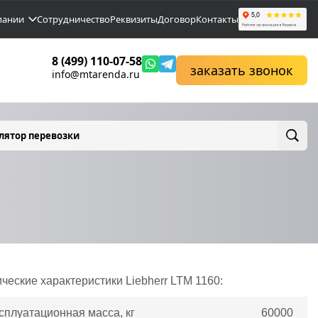
пании
Сотрудничество
Реквизиты
Договор
Контакты
8 (499) 110-07-58
заказать звонок
info@mtarenda.ru
лятор перевозки
ические характеристики
Liebherr
LTM 1160:
сплуатационная масса, кг
60000