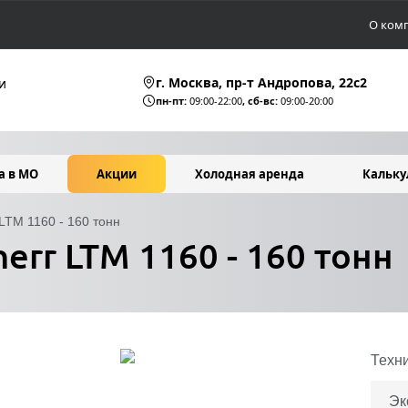
О ком
г. Москва, пр-т Андропова, 22c2
и
пн-пт:
09:00-22:00
, сб-вс:
09:00-20:00
а в МО
Акции
Холодная аренда
Кальку
 LTM 1160 - 160 тонн
err LTM 1160 - 160 тонн
Техн
Эк