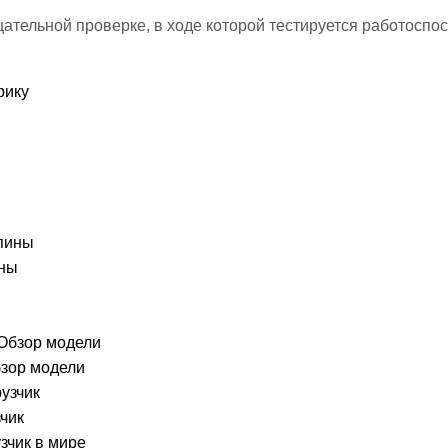
ательной проверке, в ходе которой тестируется работоспос
рику
ины
бзор модели
чик