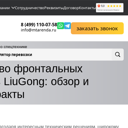
пании
Сотрудничество
Реквизиты
Договор
Контакты
8 (499) 110-07-58
заказать звонок
info@mtarenda.ru
по спецтехнике
лятор перевозки
огрузчиков LiuGong: обзор и основные факты
во фронтальных
 LiuGong: обзор и
факты
благодаря интересным техническим решениям, широкому