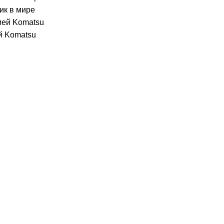
ик в мире
й Komatsu