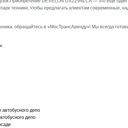
рузок.Приобретение DEVELON DX225NLCA — это еще один 
 парк техники, чтобы предлагать клиентам современные,
хника, обращайтесь в «МосТрансАренду»! Мы всегда готов
»
втобусного депо