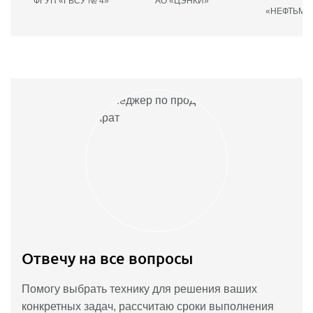
ФГУП «ГВСУ № 4»
АО «ЦЭНКИ»
О
«НЕФТЬМА
Отвечу на все вопросы
Помогу выбрать технику для решения ваших
конкретных задач, рассчитаю сроки выполнения