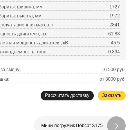
бариты: ширина, мм
1727
бариты: высота, мм
1972
сплуатационная масса, кг
2841
щность двигателя, л.с.
61.88
лезная мощность двигателя, кВт
45.5
узоподъемность, тонн
0.894
за смену:
16 500
руб.
вка:
от 8000 руб.
Рассчитать доставку
Заказать
Мини-погрузчик Bobcat S175