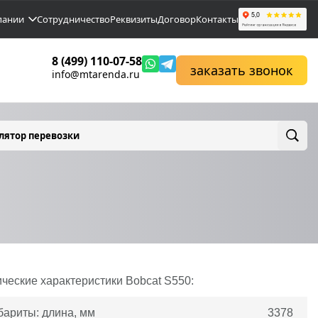
пании
Сотрудничество
Реквизиты
Договор
Контакты
8 (499) 110-07-58
заказать звонок
info@mtarenda.ru
лятор перевозки
ические характеристики
Bobcat
S550:
бариты: длина, мм
3378