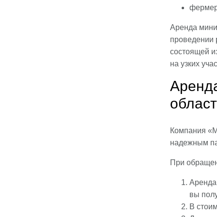
фермер
Аренда мини-
проведении 
состоящей и
на узких учас
Аренда
облас
Компания «М
надежным па
При обращен
Аренда 
вы полу
В стои