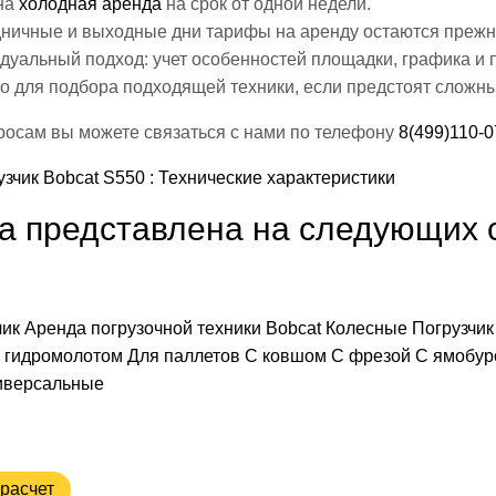
на
холодная аренда
на срок от одной недели.
дничные и выходные дни тарифы на аренду остаются прежн
дуальный подход: учет особенностей площадки, графика и
то для подбора подходящей техники, если предстоят сложн
росам вы можете связаться с нами по телефону
8(499)110-0
а представлена на следующих 
чик
Аренда погрузочной техники
Bobcat
Колесные
Погрузчик
 гидромолотом
Для паллетов
С ковшом
С фрезой
С ямобу
иверсальные
расчет