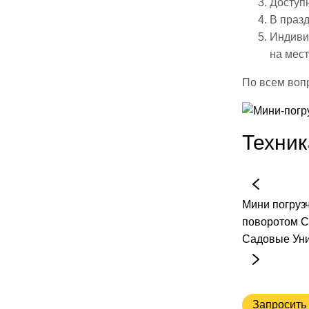
Доступ
В праз
Индиви
на мес
По всем воп
Техник
Мини погруз
поворотом
С
Садовые
Ун
Запросить 