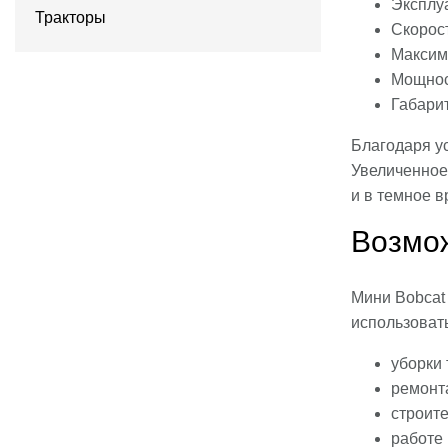
Эксплу
Тракторы
Скорост
Максима
Мощност
Габари
Благодаря у
Увеличенное 
и в темное в
Возмож
Мини Bobcat
использовать
уборки 
ремонт
строите
работе 