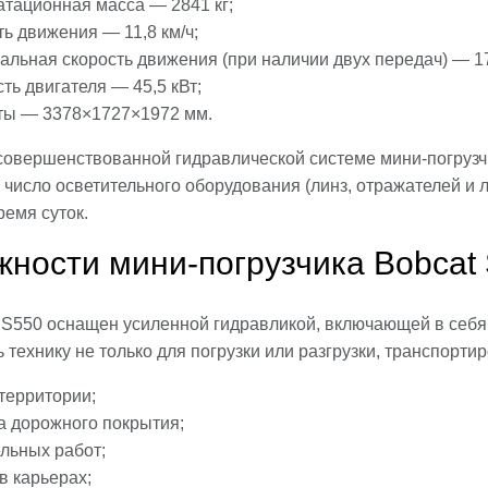
атационная масса — 2841 кг;
ь движения — 11,8 км/ч;
льная скорость движения (при наличии двух передач) — 17,
ь двигателя — 45,5 кВт;
ты — 3378×1727×1972 мм.
совершенствованной гидравлической системе мини-погрузч
число осветительного оборудования (линз, отражателей и 
ремя суток.
ности мини-погрузчика Bobcat
 S550 оснащен усиленной гидравликой, включающей в себя 
 технику не только для погрузки или разгрузки, транспорти
территории;
а дорожного покрытия;
льных работ;
в карьерах;