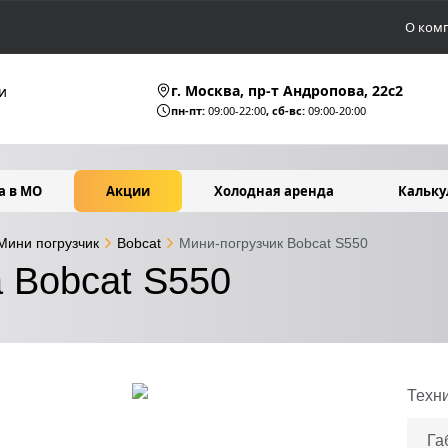
О ком
г. Москва, пр-т Андропова, 22c2
и
пн-пт:
09:00-22:00
, сб-вс:
09:00-20:00
а в МО
Акции
Холодная аренда
Кальку
Мини погрузчик
Bobcat
Мини-погрузчик Bobcat S550
 Bobcat S550
Техн
Га