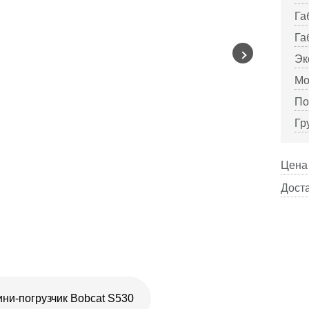
Га
Га
Эк
Мо
По
Гр
Цена 
Доста
ни-погрузчик Bobcat S530