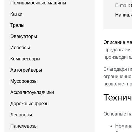
Поливомоечные машины
E-mail:
Катки
Напиши
Тралы
Эвакуаторы
Описание
Ха
Илососы
Предлагаем 
производите
Компрессоры
Благодаря п
Автогрейдеры
ограниченно
Мусоровозы
позволяет по
Асфальтоукладчики
Технич
Дорожные фрезы
Основные п
Лесовозы
Панелевозы
Номина