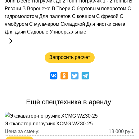
John Deere
Погрузчик до 2 тонн
Погрузчик 1 - 2 тонны
В
Рязани
В Воронеже
В Твери
С бортовым поворотом
С
гидромолотом
Для паллетов
С ковшом
С фрезой
С
ямобуром
С мульчером
Складской
Для чистки снега
Для дачи
Садовые
Универсальные
Запросить расчет
Ещё спецтехника в аренду:
Экскаватор-погрузчик XCMG WZ30-25
Цена за смену:
18 000
руб.