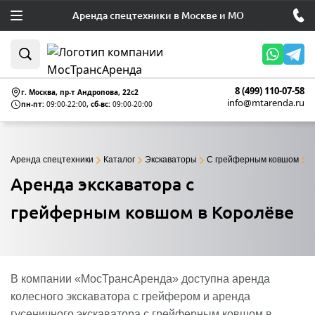
Аренда спецтехники в Москве и МО
8 (499) 110-07-58
г. Москва, пр-т Андропова, 22c2
info@mtarenda.ru
пн-пт:
09:00-22:00
, сб-вс:
09:00-20:00
Аренда спецтехники
Каталог
Экскаваторы
С грейферным ковшом
А
Аренда экскаватора с
грейферным ковшом в Королёве
В компании «МосТрансАренда» доступна аренда
колесного экскаватора с грейфером и аренда
гусеничного экскаватора с грейферным ковшом в