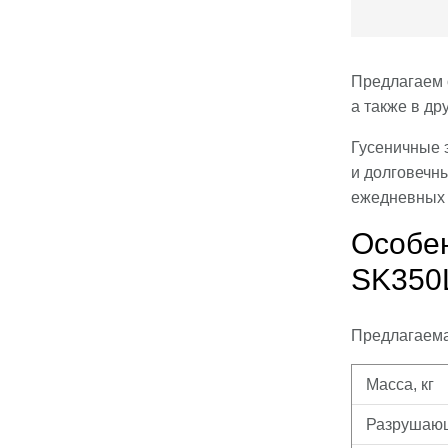
Предлагаем 
а также в др
Гусеничные 
и долговечны
ежедневных 
Особен
SK350
Предлагаема
Масса, кг
Разрушающ