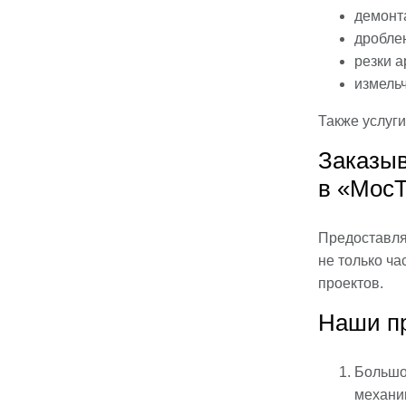
демонт
дроблен
резки а
измельч
Также услуг
Заказыв
в «Мос
Предоставля
не только ч
проектов.
Наши п
Большо
механи