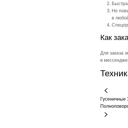
Быстра
Не пов
в любой
Спецпр
Как зак
Для заказа 
в мессендж
Техник
Гусеничные
Полноповор