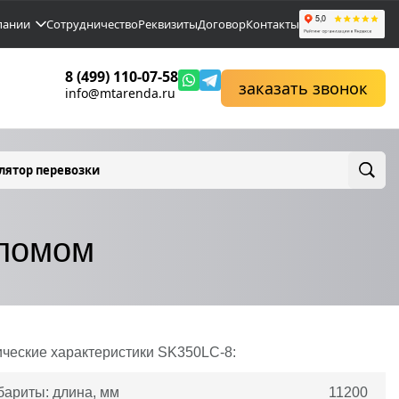
пании
Сотрудничество
Реквизиты
Договор
Контакты
8 (499) 110-07-58
заказать звонок
info@mtarenda.ru
лятор перевозки
оломом
ические характеристики SK350LC-8:
бариты: длина, мм
11200