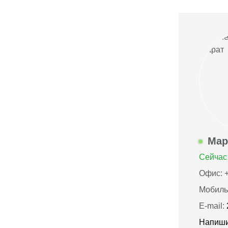
Мар
Сейчас 
Офис: +
Мобиль
E-mail:
Напиши