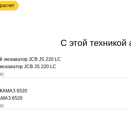
расчет
С этой техникой
экскаватор JCB JS 220 LC
у:
АМАЗ 6520
у: