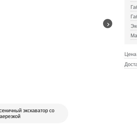
Га
Га
Эк
Ма
Цена 
Доста
сеничный экскаватор со
аерезкой