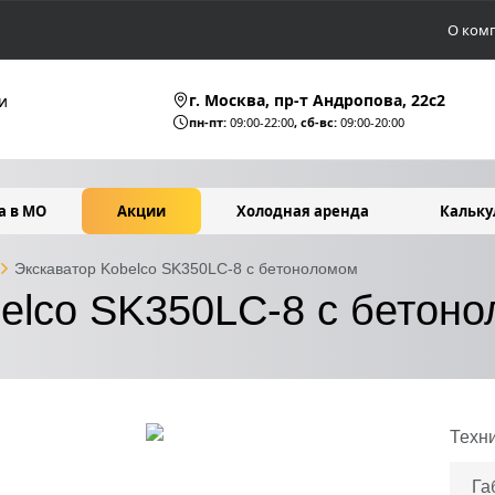
О ком
г. Москва, пр-т Андропова, 22c2
и
пн-пт:
09:00-22:00
, сб-вс:
09:00-20:00
а в МО
Акции
Холодная аренда
Кальку
Экскаватор Kobelco SK350LC-8 с бетоноломом
belco SK350LC-8 с бетон
Техн
Га