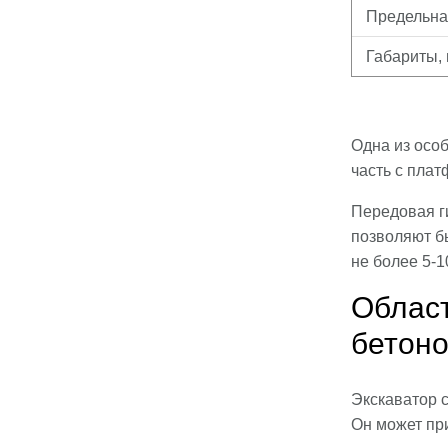
Предельная
Габариты,
Одна из осо
часть с пла
Передовая г
позволяют б
не более 5-1
Област
бетон
Экскаватор 
Он может пр