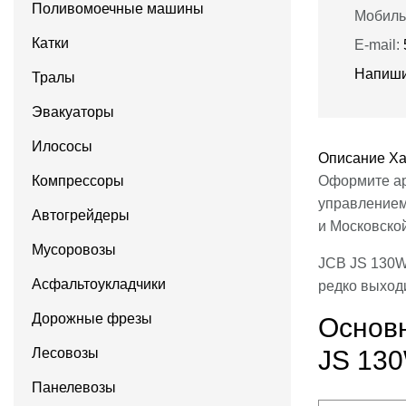
Поливомоечные машины
Мобиль
Катки
E-mail:
Напиши
Тралы
Эвакуаторы
Илососы
Описание
Ха
Компрессоры
Оформите ар
управлением
Автогрейдеры
и Московской
Мусоровозы
JCB JS 130W
Асфальтоукладчики
редко выходи
Дорожные фрезы
Основн
Лесовозы
JS 13
Панелевозы