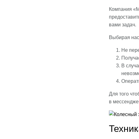
Компания «М
предоставит
вами задач.
Выбирая нас
Не пер
Получа
В случа
невозм
Операт
Для того чт
в мессендж
Техник