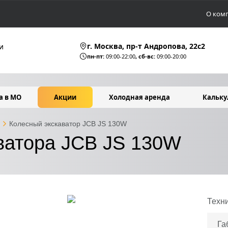
О ком
г. Москва, пр-т Андропова, 22c2
и
пн-пт:
09:00-22:00
, сб-вс:
09:00-20:00
а в МО
Акции
Холодная аренда
Кальку
Колесный экскаватор JCB JS 130W
аватора JCB JS 130W
Техн
Га