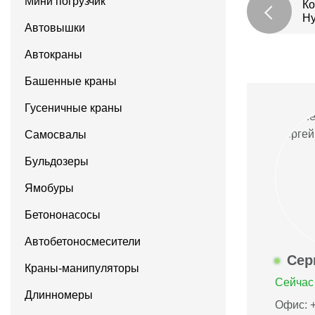
Мини погрузчик
Ко
Hy
Автовышки
Автокраны
Башенные краны
Гусеничные краны
Самосвалы
Бульдозеры
Ямобуры
Бетононасосы
Автобетоносмесители
Сер
Краны-манипуляторы
Сейчас 
Длинномеры
Офис: +