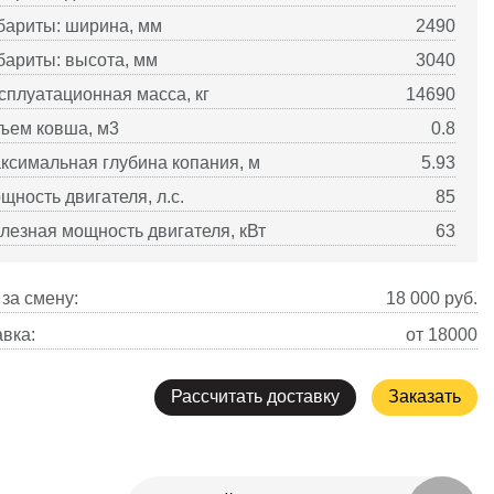
бариты: ширина, мм
2490
бариты: высота, мм
3040
сплуатационная масса, кг
14690
ъем ковша, м3
0.8
ксимальная глубина копания, м
5.93
щность двигателя, л.с.
85
лезная мощность двигателя, кВт
63
за смену:
18 000
руб.
вка:
от 18000
Рассчитать доставку
Заказать