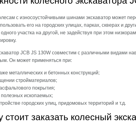
ности колесного экскаватора 
олесам с износоустойчивыми шинами экскаватор может пере
пользовать его на городских улицах, парках, скверах и дру
 одного участка на другой, не задействуя при этом низкора
ировку.
скаватор JCB JS 130W совместим с различными видами наве
ым. Он может применяться при:
аже металлических и бетонных конструкций;
щении стройматериалов;
 асфальтового покрытия;
 полезных ископаемых;
тройстве городских улиц, придомовых территорий и т.д.
 стоит заказать колесный экс