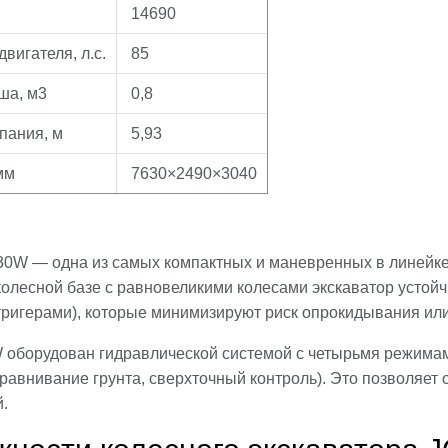
14690
вигателя, л.с.
85
ша, м3
0,8
пания, м
5,93
мм
7630×2490×3040
30W — одна из самых компактных и маневренных в линейке
колесной базе с равновеликими колесами экскаватор усто
тригерами), которые минимизируют риск опрокидывания или
 оборудован гидравлической системой с четырьмя режима
равнивание грунта, сверхточный контроль). Это позволяет 
.