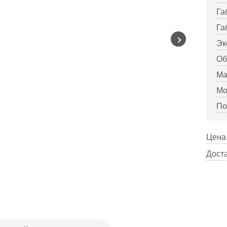
Га
Га
Эк
Об
Ма
Мо
По
Цена 
Доста