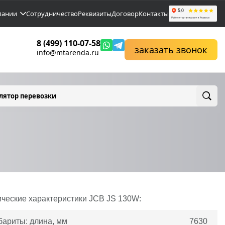
пании
Сотрудничество
Реквизиты
Договор
Контакты
8 (499) 110-07-58
заказать звонок
info@mtarenda.ru
лятор перевозки
ические характеристики
JCB
JS 130W:
бариты: длина, мм
7630