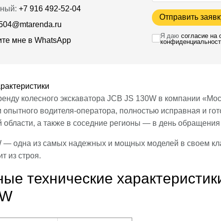
ный:
+7 916 492‑52‑04
Отправить заявк
504@mtarenda.ru
Я даю
согласие на
те мне в WhatsApp
конфиденциальност
рактеристики
енду колесного экскаватора JCB JS 130W в компании «Мос
 опытного водителя-оператора, полностью исправная и гот
 области, а также в соседние регионы — в день обращения
 — одна из самых надежных и мощных моделей в своем кла
т из строя.
ые технические характеристики
0W