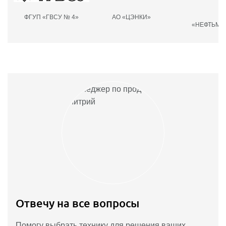
ФГУП «ГВСУ № 4»
АО «ЦЭНКИ»
О
«НЕФТЬМА
Отвечу на все вопросы
Помогу выбрать технику для решения ваших