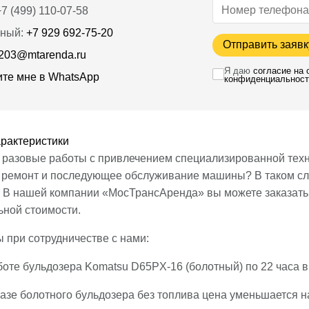
7 (499) 110-07-58
ный:
+7 929 692-75-20
Отправить заявк
203@mtarenda.ru
Я даю
согласие на
те мне в WhatsApp
конфиденциальност
рактеристики
разовые работы с привлечением специализированной техни
а ремонт и последующее обслуживание машины? В таком слу
. В нашей компании «МосТрансАренда» вы можете заказать 
ьной стоимости.
 при сотрудничестве с нами:
оте бульдозера Komatsu D65PX-16 (болотный) по 22 часа в
азе болотного бульдозера без топлива цена уменьшается н