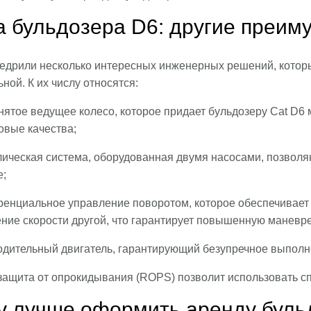
 бульдозера D6: другие преим
 внедрили несколько интересных инженерных решений, кото
ной. К их числу относятся:
ятое ведущее колесо, которое придает бульдозеру Cat D6 
овые качества;
лическая система, оборудованная двумя насосами, позво
е;
енциальное управление поворотом, которое обеспечивает 
ние скорости другой, что гарантирует повышенную маневре
одительный двигатель, гарантирующий безупречное выполн
защита от опрокидывания (ROPS) позволит использовать с
 лучше оформить аренду бульд