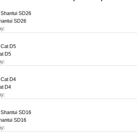
hantui SD26
у:
at D5
у:
at D4
у:
hantui SD16
у: