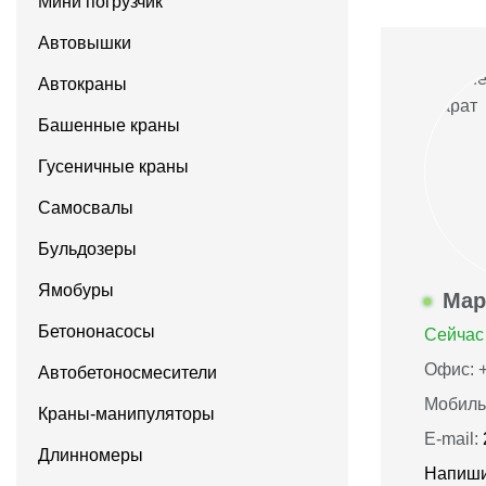
Мини погрузчик
Автовышки
Автокраны
Башенные краны
Гусеничные краны
Самосвалы
Бульдозеры
Ямобуры
Мар
Бетононасосы
Сейчас 
Офис: +
Автобетоносмесители
Мобиль
Краны-манипуляторы
E-mail:
Длинномеры
Напиши