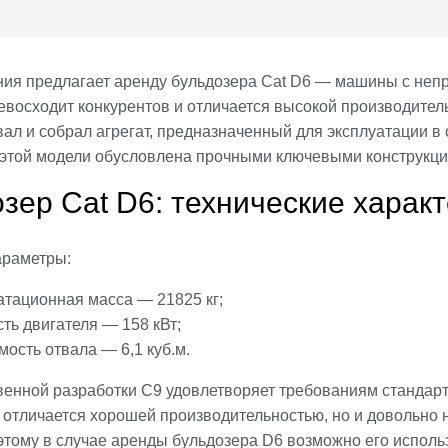
ия предлагает аренду бульдозера Cat D6 — машины с неп
евосходит конкурентов и отличается высокой производител
вал и собрал агрегат, предназначенный для эксплуатации в
этой модели обусловлена прочными ключевыми конструкц
зер Cat D6: технические харак
араметры:
атационная масса — 21825 кг;
ть двигателя — 158 кВт;
ость отвала — 6,1 куб.м.
венной разработки C9 удовлетворяет требованиям стандарт
о отличается хорошей производительностью, но и довольно
этому в случае аренды бульдозера D6 возможно его исполь