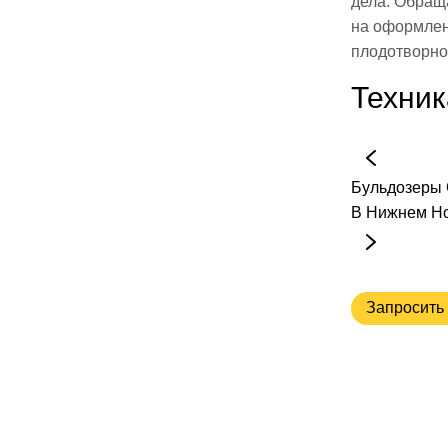
дела. Обращ
на оформлен
плодотворно
Техник
Бульдозеры
В Нижнем Н
Запросить 