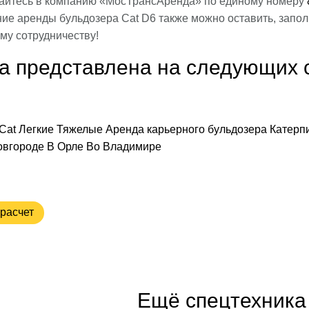
айтесь в компанию «МосТрансАренда» по единому номеру
ие аренды бульдозера Cat D6 также можно оставить, запо
му сотрудничеству!
а представлена на следующих 
Cat
Легкие
Тяжелые
Аренда карьерного бульдозера Катерп
овгороде
В Орле
Во Владимире
расчет
Ещё спецтехника 