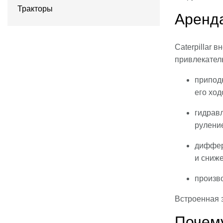
Тракторы
Аренда
Caterpillar
привлекатель
приподн
его ход
гидрав
рулени
диффер
и сниже
произв
Встроенная 
Почему