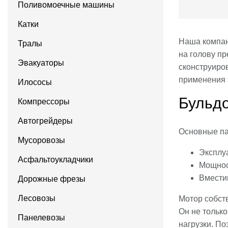
Поливомоечные машины
Катки
Наша компан
Тралы
на голову пр
Эвакуаторы
сконструиро
применения 
Илососы
Бульдо
Компрессоры
Автогрейдеры
Основные п
Мусоровозы
Эксплу
Асфальтоукладчики
Мощнос
Вместим
Дорожные фрезы
Лесовозы
Мотор собст
Он не тольк
Панелевозы
нагрузки. По