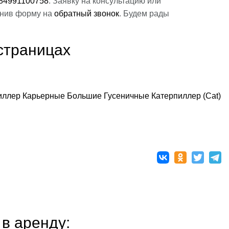
84991100758
. Заявку на консультацию или
лнив форму на
обратный звонок
. Будем рады
страницах
иллер
Карьерные
Большие
Гусеничные
Катерпиллер (Cat)
в аренду: