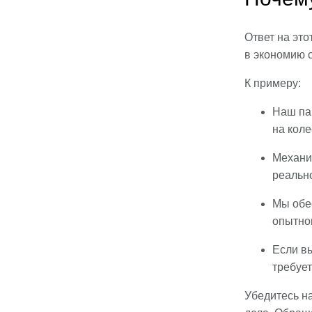
Ответ на это
в экономию 
К примеру:
Наш пар
на коле
Механи
реально
Мы обе
опытно
Если в
требуе
Убедитесь н