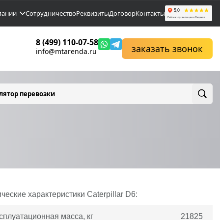
пании
Сотрудничество
Реквизиты
Договор
Контакты
8 (499) 110-07-58
заказать звонок
info@mtarenda.ru
лятор перевозки
ические характеристики
Caterpillar
D6:
сплуатационная масса, кг
21825