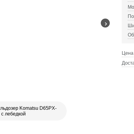
Мо
По
Ши
Об
Цена 
Доста
льдозер Komatsu D65PX-
 с лебедкой