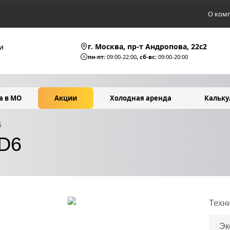
О ком
г. Москва, пр-т Андропова, 22c2
и
пн-пт:
09:00-22:00
, сб-вс:
09:00-20:00
а в МО
Акции
Холодная аренда
Кальку
6
 D6
Техн
Эк