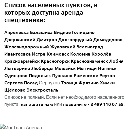
Список населенных пунктов, в
которых доступна аренда
спецтехники:
Апрелевка
Балашиха
Видное
Голицыно
Дзержинский
Дмитров
Долгопрудный
Домодедово
Железнодорожный
Жуковский
Зеленоград
Ивантеевка
Истра
Климовск
Коломна
Королёв
Красноармейск
Красногорск
Краснознаменск
Лобня
Лыткарино
Люберцы
Можайск
Мытищи
Ногинск
Одинцово
Подольск
Пушкино
Раменское
Реутов
Сергиев Посад
Троицк
Фрязино
Химки
Серпухов
Щёлково
Электросталь
Список не полный. Если нет необходимого населенного
напишите нам
позвоните - 8 499 110 07 58
пункта,
или
.