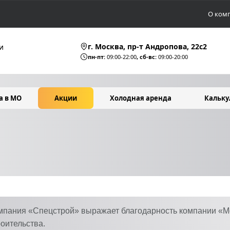
О ком
г. Москва, пр-т Андропова, 22c2
и
пн-пт:
09:00-22:00
, сб-вс:
09:00-20:00
а в МО
Акции
Холодная аренда
Кальку
мпания «Спецстрой» выражает благодарность компании «М
роительства.