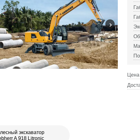
Га
Га
Эк
Об
Ма
По
Цена 
Доста
лесный экскаватор
ebherr A 918 Litronic