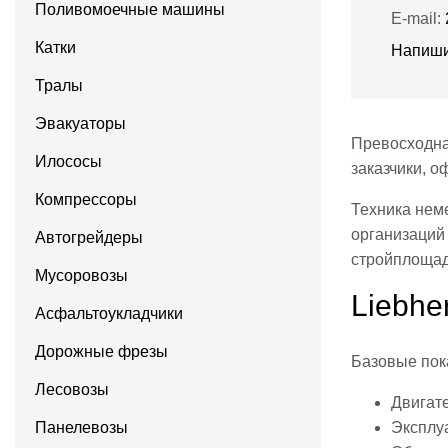
Поливомоечные машины
E-mail:
Катки
Напиши
Тралы
Эвакуаторы
Превосходна
Илососы
заказчики, о
Компрессоры
Техника нем
организаций
Автогрейдеры
стройплощадк
Мусоровозы
Liebhe
Асфальтоукладчики
Дорожные фрезы
Базовые пок
Лесовозы
Двигате
Панелевозы
Эксплу