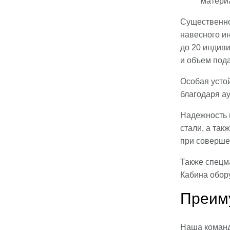
матери
Существенно
навесного и
до 20 индив
и объем под
Особая усто
благодаря а
Надежность 
стали, а та
при соверше
Также спецм
Кабина обор
Преим
Наша команд