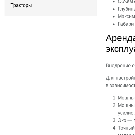
Объем о
Тракторы
Глубин
Максима
Габари
Аренда
эксплу
Внедрение со
Для настрой
в зависимос
Мощный
Мощный
усилие;
Эко — 
Точный