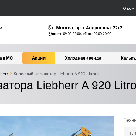
О ком
г. Москва, пр-т Андропова, 22c2
и
пн-пт:
09:00-22:00
, сб-вс:
09:00-20:00
а в МО
Акции
Холодная аренда
Кальку
bherr
Колесный экскаватор Liebherr A 920 Litronic
тора Liebherr A 920 Litro
Техн
Га