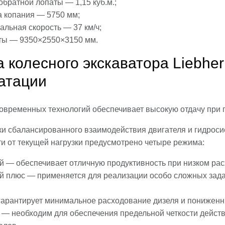
братной лопаты — 1,15 куб.м.;
а копания — 5750 мм;
льная скорость — 37 км/ч;
ты — 9350×2550×3150 мм.
 колесного экскаватора Liebher
атации
временных технологий обеспечивает высокую отдачу при пр
ки сбалансированного взаимодействия двигателя и гидроси
ти от текущей нагрузки предусмотрено четыре режима:
 — обеспечивает отличную продуктивность при низком рас
 плюс — применяется для реализации особо сложных зада
гарантирует минимальное расходование дизеля и понижен
 — необходим для обеспечения предельной четкости действ