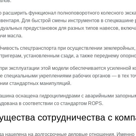
алов.
 расширить функционал полноповоротного колесного экска
нвентаря. Для быстрой смены инструментов в спецмашине ре
идуальных предустановок для разных типов навесов, вклю
ачи масла.
йчивость спецтранспорта при осуществлении землеройных,
утригерам, установленным сзади, а также переднему опорно
при эксплуатации этой модели обеспечивается усиленной к
кже специальными укреплениями рабочих органов — в тех т
нии стандартных манипуляций.
ашина оснащена гидроцилиндрами с аварийными запорными
удована в соответствии со стандартом ROPS.
ущества сотрудничества с ком
а нацелена на долгосрочные деловые отношения. Именно 