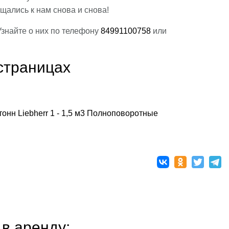
щались к нам снова и снова!
Узнайте о них по телефону
84991100758
или
страницах
тонн
Liebherr
1 - 1,5 м3
Полноповоротные
в аренду: