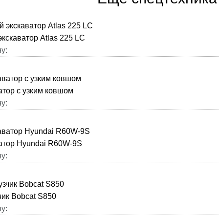
кскаватор Atlas 225 LC
у:
атор с узким ковшом
у:
атор Hyundai R60W-9S
у:
чик Bobcat S850
у: