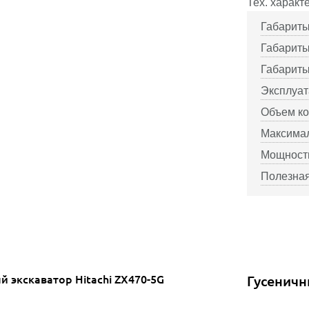
Тех. характ
Габариты
Габариты
Габариты
Эксплуат
Объем ко
Максимал
Мощность
Полезная
Гусеничн