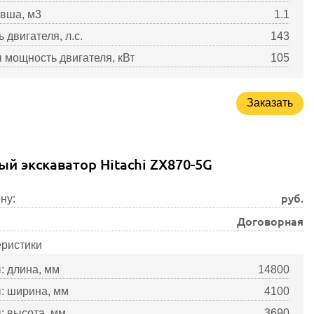
вша, м3
1.1
 двигателя, л.с.
143
 мощность двигателя, кВт
105
Заказать
ый экскаватор Hitachi ZX870-5G
руб.
ну:
Договорная
еристики
: длина, мм
14800
: ширина, мм
4100
: высота, мм
3690