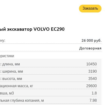
Заказать
ый экскаватор VOLVO EC290
26 000
руб.
ну:
Договорная
еристики
: длина, мм
10450
: ширина, мм
3190
: высота, мм
3540
ационная масса, кг
29600
вша, м3
1.8
ьная глубина копания, м
7.98