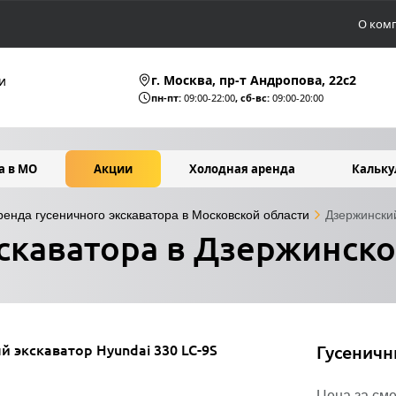
О ком
г. Москва, пр-т Андропова, 22c2
и
пн-пт:
09:00-22:00
, сб-вс:
09:00-20:00
а в МО
Акции
Холодная аренда
Кальку
ренда гусеничного экскаватора в Московской области
Дзержински
скаватора в Дзержинск
Гусеничн
Цена за сме