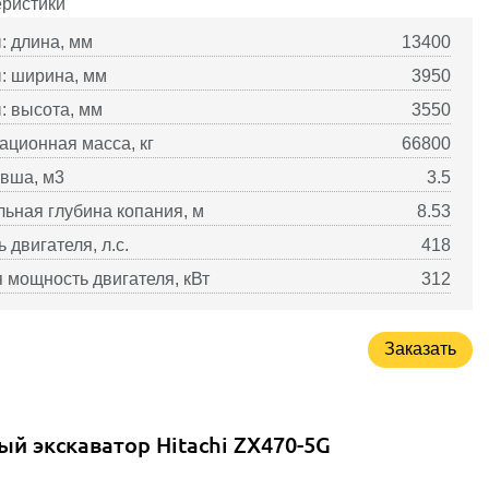
еристики
: длина, мм
13400
: ширина, мм
3950
: высота, мм
3550
ационная масса, кг
66800
вша, м3
3.5
ьная глубина копания, м
8.53
 двигателя, л.с.
418
 мощность двигателя, кВт
312
Заказать
ый экскаватор Hitachi ZX470-5G