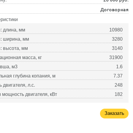
Договорная
еристики
: длина, мм
10980
: ширина, мм
3280
: высота, мм
3140
ационная масса, кг
31900
вша, м3
1.6
ьная глубина копания, м
7.37
 двигателя, л.с.
248
 мощность двигателя, кВт
182
Заказать