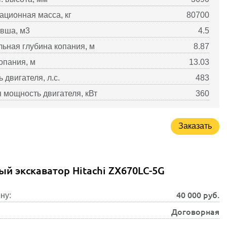
ационная масса, кг
80700
вша, м3
4.5
ьная глубина копания, м
8.87
опания, м
13.03
 двигателя, л.с.
483
 мощность двигателя, кВт
360
Заказать
ый экскаватор Hitachi ZX670LC-5G
40 000
руб.
ну:
Договорная