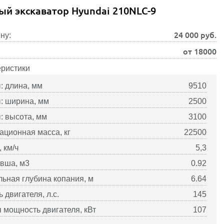
ый экскаватор Hyundai 210NLC-9
24 000
руб.
ну:
от 18000
еристики
: длина, мм
9510
: ширина, мм
2500
: высота, мм
3100
ационная масса, кг
22500
 км/ч
5,3
вша, м3
0.92
ьная глубина копания, м
6.64
 двигателя, л.с.
145
 мощность двигателя, кВт
107