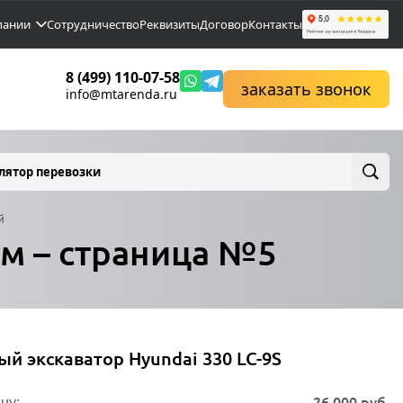
пании
Сотрудничество
Реквизиты
Договор
Контакты
8 (499) 110-07-58
заказать звонок
info@mtarenda.ru
лятор перевозки
й
ом – страница №5
ый экскаватор Hyundai 330 LC-9S
26 000
руб.
ну: